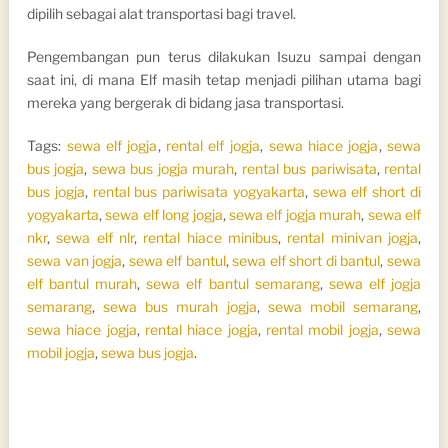
dipilih sebagai alat transportasi bagi travel.
Pengembangan pun terus dilakukan Isuzu sampai dengan
saat ini, di mana Elf masih tetap menjadi pilihan utama bagi
mereka yang bergerak di bidang jasa transportasi.
Tags:
sewa elf jogja
,
rental elf jogja
,
sewa hiace jogja
,
sewa
bus jogja
,
sewa bus jogja murah
,
rental bus pariwisata
,
rental
bus jogja
,
rental bus pariwisata yogyakarta
,
sewa elf short di
yogyakarta
,
sewa elf long jogja
,
sewa elf jogja murah
,
sewa elf
nkr
,
sewa elf nlr
,
rental hiace minibus
,
rental minivan jogja
,
sewa van jogja
,
sewa elf bantul
,
sewa elf short di bantul
,
sewa
elf bantul murah
,
sewa elf bantul semarang
,
sewa elf jogja
semarang
,
sewa bus murah jogja
,
sewa mobil semarang
,
sewa hiace jogja
,
rental hiace jogja
,
rental mobil jogja
,
sewa
mobil jogja
,
sewa bus jogja
.